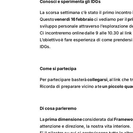
Conosci e sperimenta gli IDGs
La scorsa settimana c’è stato il primo incontro
Questo
venerdì 16 febbraio
ci vediamo per il
pr
sviluppo personale attraverso l’esplorazione d
Ci incontreremo online dalle 9 alle 10.30 al link
L’obiettivo è fare esperienza di come prendersi
IDGs.
Come si partecipa
Per partecipare basterà
collegarsi
, al link che 
Ricorda di preparare vicino a te
un piccolo qu
Di cosa parleremo
La
prima dimensione
considerata dal
Framewo
attenzione e direzione, la nostra vita interiore.
E’ il pilastro su cui si costruiscono tutte le a