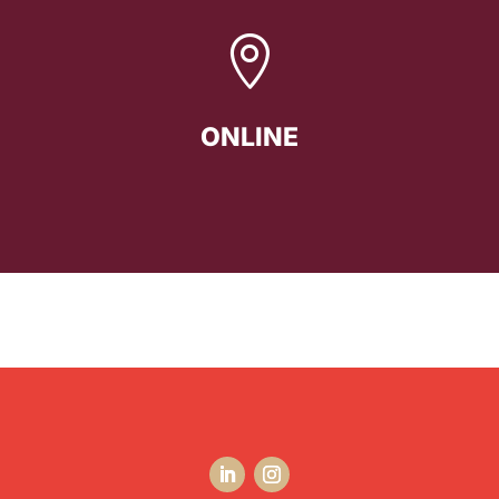

ONLINE