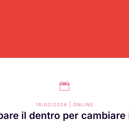

16/02/2024 | ONLINE
are il dentro per cambiare i