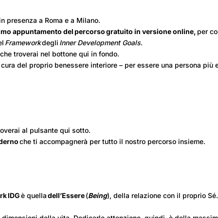
 in presenza a Roma e a Milano.
imo appuntamento del percorso
gratuito in versione online,
per co
el
Framework
degli
Inner Development Goals
.
 che troverai nel bottone qui in fondo.
 cura del proprio benessere interiore – per essere una persona più ef
troverai al pulsante qui sotto.
aderno
che ti accompagnerà per tutto il nostro percorso insieme.
rk
IDG
è quella
dell’Essere
(
Being
), della relazione con il proprio S
ltre dimensioni della vita. Dedicarle attenzione, quindi, è della mass