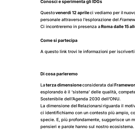
Conosci e sperimenta gli IDGs
Questo
venerdì 12 aprile
ci vediamo per il nuo
personale attraverso l’esplorazione del
Framew
Ci incontreremo in presenza a
Roma dalle 15 al
Come si partecipa
A
questo link
trovi le informazioni per iscriverti
Di cosa parleremo
La
terza dimensione
considerata dal
Framewor
esplorando è il ‘sistema’ delle qualità, compet
Sostenibile dell’Agenda 2030 dell’ONU.
La dimensione del Relazionarsi riguarda il mot
ci identifichiamo con un contesto più ampio, co
specie. E, più profondamente, suggerisce un mo
pensieri e parole hanno sul nostro ecosistema.