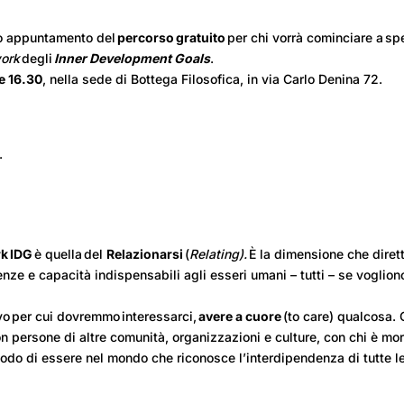
vo appuntamento del
percorso gratuito
per chi vorrà cominciare a s
ork
degli
Inner Development Goals
.
le 16.30
, nella sede di Bottega Filosofica, in via Carlo Denina 72.
.
k IDG
è quella del
Relazionarsi
(
Relating).
È la dimensione che diret
enze e capacità indispensabili agli esseri umani – tutti – se voglion
ivo per cui dovremmo interessarci,
avere a cuore
(to care) qualcosa.
n persone di altre comunità, organizzazioni e culture, con chi è mor
do di essere nel mondo che riconosce l’interdipendenza di tutte le f